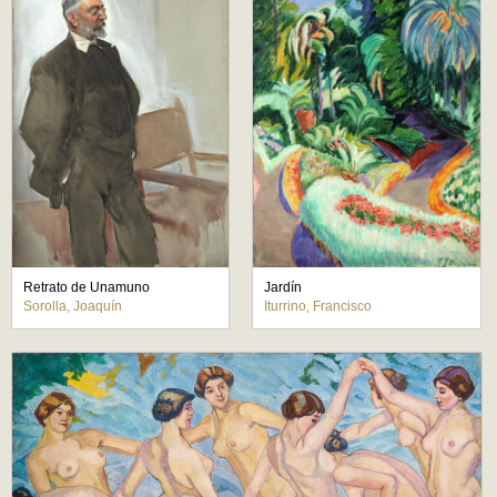
Retrato de Unamuno
Jardín
Sorolla, Joaquín
Iturrino, Francisco