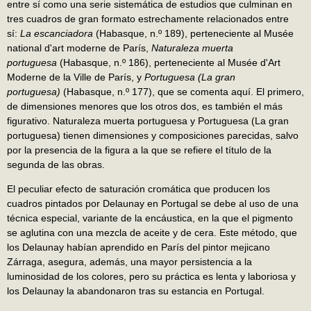
entre sí como una serie sistemática de estudios que culminan en
tres cuadros de gran formato estrechamente relacionados entre
sí:
La escanciadora
(Habasque, n.º 189), perteneciente al Musée
national d'art moderne de París,
Naturaleza muerta
portuguesa
(Habasque, n.º 186), perteneciente al Musée d'Art
Moderne de la Ville de París, y
Portuguesa (La gran
portuguesa)
(Habasque, n.º 177), que se comenta aquí. El primero,
de dimensiones menores que los otros dos, es también el más
figurativo. Naturaleza muerta portuguesa y Portuguesa (La gran
portuguesa) tienen dimensiones y composiciones parecidas, salvo
por la presencia de la figura a la que se refiere el título de la
segunda de las obras.
El peculiar efecto de saturación cromática que producen los
cuadros pintados por Delaunay en Portugal se debe al uso de una
técnica especial, variante de la encáustica, en la que el pigmento
se aglutina con una mezcla de aceite y de cera. Este método, que
los Delaunay habían aprendido en París del pintor mejicano
Zárraga, asegura, además, una mayor persistencia a la
luminosidad de los colores, pero su práctica es lenta y laboriosa y
los Delaunay la abandonaron tras su estancia en Portugal.