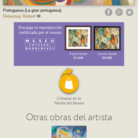
Portuguesa (La gran portuguesa)
Delaunay, Robert
Encarga tu reproducción
certificada por el museo
Papel desde
Lienzo desde
17,00€
59,00€
Comprar en la
Tienda del Museo
Otras obras del artista