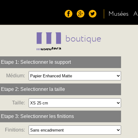
Musées
A
boutique
Etape 1: Selectionner le support
Médium:
Etape 2: Selectionner la taille
Taille:
Etape 3: Selectionner les finitions
Finitions: