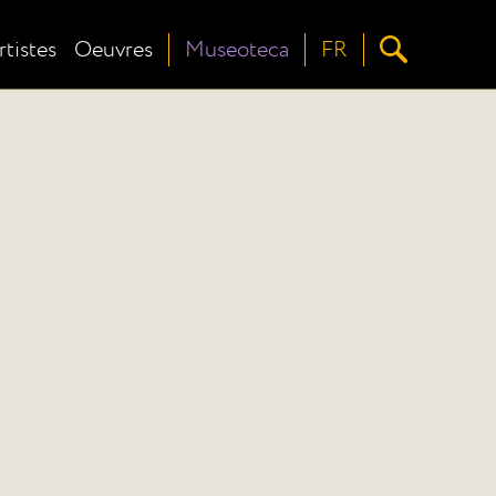
rtistes
Oeuvres
Museoteca
FR