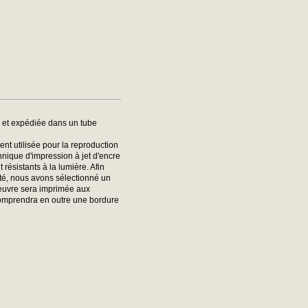
e et expédiée dans un tube
nt utilisée pour la reproduction
hnique d'impression à jet d'encre
ésistants à la lumière. Afin
ité, nous avons sélectionné un
oeuvre sera imprimée aux
comprendra en outre une bordure