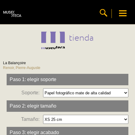
tienda
La Balançoire
Renoir, Pierre-Auguste
Paso 1: elegir soporte
Soporte:
Paso 2: elegir tamaño
Tamaño:
Paso 3: elegir acabado