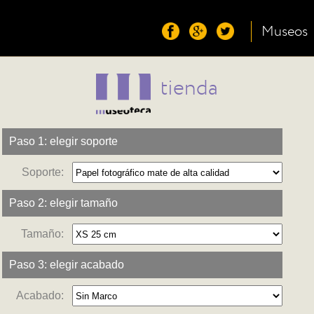
Museos
tienda
Paso 1: elegir soporte
Soporte:
Paso 2: elegir tamaño
Tamaño:
Paso 3: elegir acabado
Acabado: