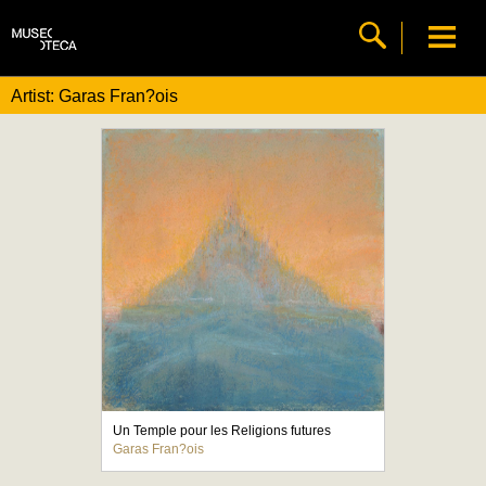
Artist: Garas Fran?ois
Un Temple pour les Religions futures
Garas Fran?ois