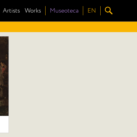
Artists
Works
Museoteca
EN