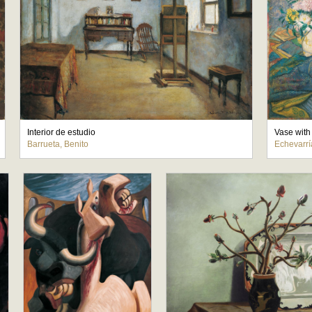
Interior de estudio
Barrueta, Benito
Echevarrí