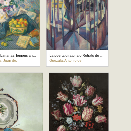
Vase with bananas, lemons and books
La puerta giratoria o Retrato de Begoña de la Sota
a, Juan de.
Guezala, Antonio de