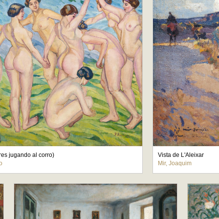
es jugando al corro)
Vista de L'Aleixar
o
Mir, Joaquim