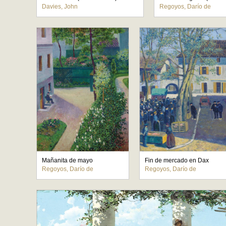
Davies, John
Regoyos, Darío de
Mañanita de mayo
Fin de mercado en Dax
Regoyos, Darío de
Regoyos, Darío de