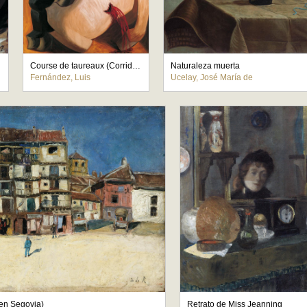
Course de taureaux (Corrida de toros)
Naturaleza muerta
Fernández, Luis
Ucelay, José María de
 en Segovia)
Retrato de Miss Jeanning