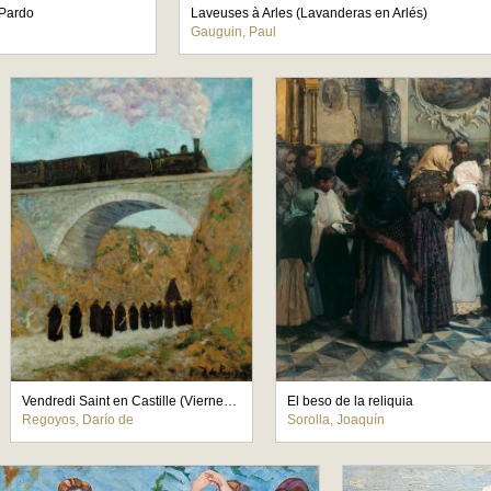
 Pardo
Laveuses à Arles (Lavanderas en Arlés)
Gauguin, Paul
Vendredi Saint en Castille (Viernes Santo en Castilla)
El beso de la reliquia
Regoyos, Darío de
Sorolla, Joaquín