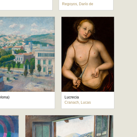
Regoyos, Darío de
elona)
Lucrecia
Cranach, Lucas