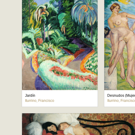
Jardín
Desnudos (Mujer
Iturrino, Francisco
Iturrino, Francisc