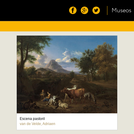
Museos
Escena pastoril
van de Velde, Adriaen