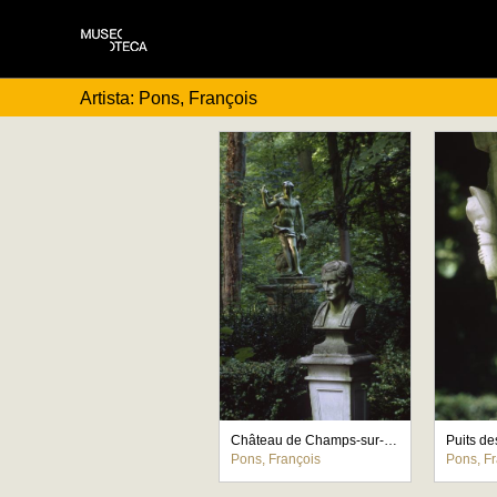
Artista: Pons, François
Château de Champs-sur-Marne, parterre de l'est, buste de philosophe et statue de jeune chasseur
Puits de
Pons, François
Pons, F