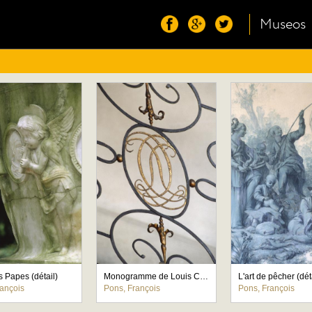
Museos
s Papes (détail)
Monogramme de Louis Cahen d'Anvers
L'art de pêcher (dét
rançois
Pons, François
Pons, François