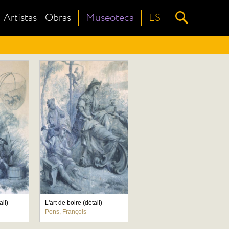
Artistas
Obras
Museoteca
ES
ail)
L'art de boire (détail)
Pons, François