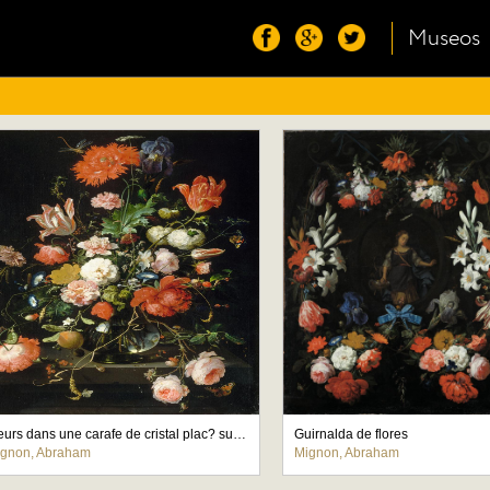
Museos
Fleurs dans une carafe de cristal plac? sur un pi?destal en pierre avec une libellule
Guirnalda de flores
gnon, Abraham
Mignon, Abraham