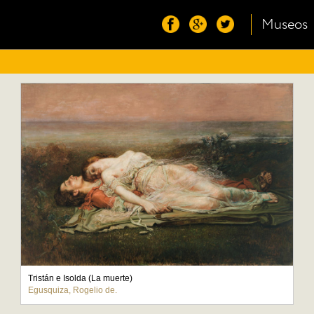
Museos
Tristán e Isolda (La muerte)
Egusquiza, Rogelio de.