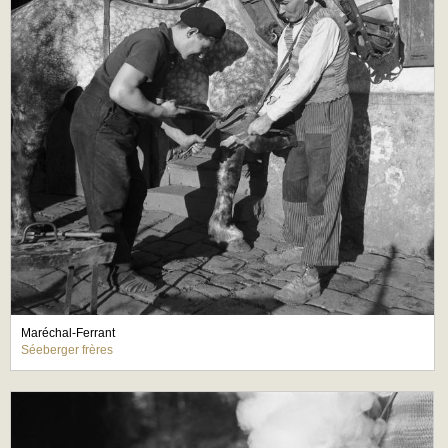
Maréchal-Ferrant
Séeberger frères