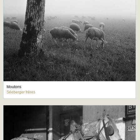
Moutons
Séeberger frères