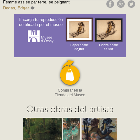
Femme assise par terre, se peignant
Degas, Edgar
Encarga tu reproducción
certificada por el museo
Papel desde
Lienzo desde
22,00€
55,00€
Comprar en la
Tienda del Museo
Otras obras del artista