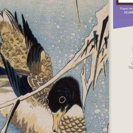
Papel de
22,00
C
Ti