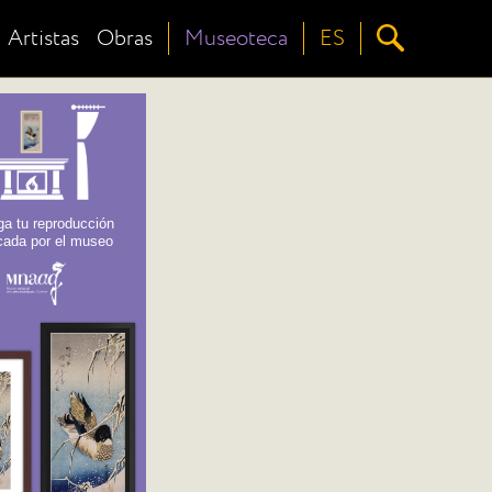
Artistas
Obras
Museoteca
ES
a tu reproducción
icada por el museo