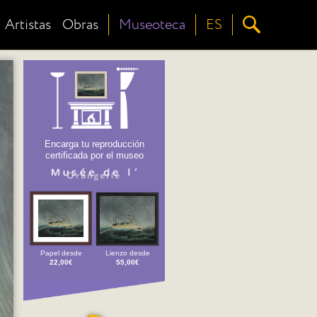
Artistas
Obras
Museoteca
ES
Encarga tu reproducción
certificada por el museo
Papel desde
Lienzo desde
22,00€
55,00€