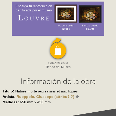
Encarga tu reproducción
certificada por el museo
Papel desde
Lienzo desde
22,00€
55,00€
Comprar en la
Tienda del Museo
Información de la obra
Título:
Nature morte aux raisins et aux figues
Artista:
Ruoppolo, Giuseppe (attribu? ?)
Medidas:
650 mm x 490 mm