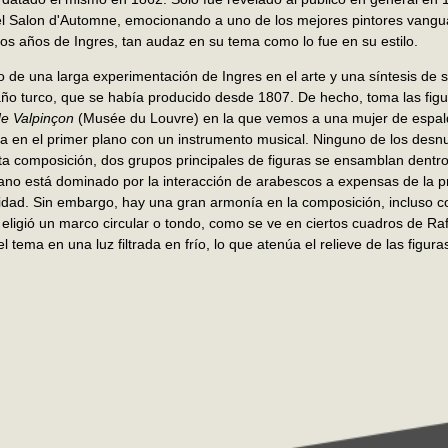
 el Salon d'Automne, emocionando a uno de los mejores pintores vang
mos años de Ingres, tan audaz en su tema como lo fue en su estilo.
o de una larga experimentación de Ingres en el arte y una síntesis de s
año turco, que se había producido desde 1807. De hecho, toma las figu
de Valpinçon
(Musée du Louvre) en la que vemos a una mujer de espald
a en el primer plano con un instrumento musical. Ninguno de los des
sta composición, dos grupos principales de figuras se ensamblan dentr
 plano está dominado por la interacción de arabescos a expensas de la 
idad. Sin embargo, hay una gran armonía en la composición, incluso c
s eligió un marco circular o tondo, como se ve en ciertos cuadros de Ra
l tema en una luz filtrada en frío, lo que atenúa el relieve de las figura