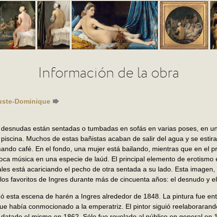
Información de la obra
uste-Dominique
desnudas están sentadas o tumbadas en sofás en varias poses, en un i
piscina. Muchos de estas bañistas acaban de salir del agua y se esti
ando café. En el fondo, una mujer está bailando, mientras que en el pr
toca música en una especie de laúd. El principal elemento de erotismo e
ales está acariciando el pecho de otra sentada a su lado. Esta imagen
os favoritos de Ingres durante más de cincuenta años: el desnudo y el
 esta escena de harén a Ingres alrededor de 1848. La pintura fue en
e había conmocionado a la emperatriz. El pintor siguió reelaborarand
datado el mismo en 1862. Sólo fue revelado al público en general en 