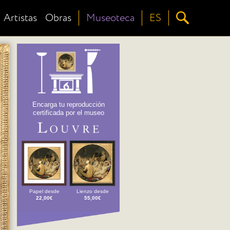
Artistas
Obras
Museoteca
ES
Encarga tu reproducción
certificada por el museo
Papel desde
Lienzo desde
22,00€
55,00€