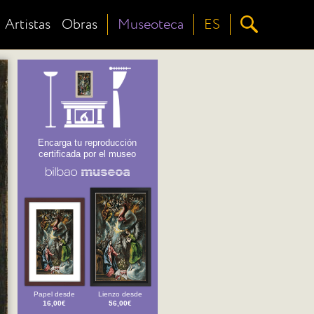
Artistas
Obras
Museoteca
ES
Encarga tu reproducción
certificada por el museo
Papel desde
Lienzo desde
16,00€
56,00€