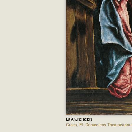
La Anunciación
Greco, El. Domenicos Theotocopou