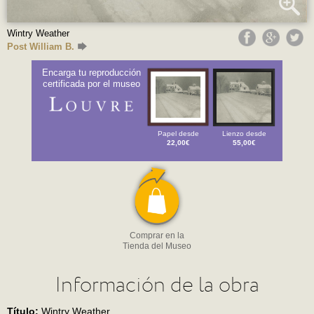
Wintry Weather
Post William B.
Encarga tu reproducción
certificada por el museo
Papel desde
Lienzo desde
22,00€
55,00€
Comprar en la
Tienda del Museo
Información de la obra
Título:
Wintry Weather