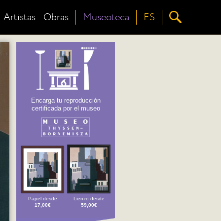
Artistas
Obras
Museoteca
ES
Encarga tu reproducción
certificada por el museo
Papel desde
Lienzo desde
17,00€
59,00€