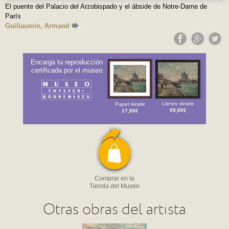
El puente del Palacio del Arzobispado y el ábside de Notre-Dame de
París
Guillaumin, Armand
Encarga tu reproducción
certificada por el museo
Papel desde
Lienzo desde
17,00€
59,00€
Comprar en la
Tienda del Museo
Otras obras del artista