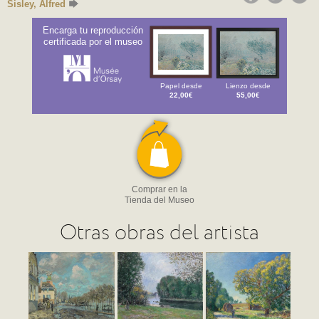
Sisley, Alfred
Encarga tu reproducción
certificada por el museo
Papel desde
Lienzo desde
22,00€
55,00€
Comprar en la
Tienda del Museo
Otras obras del artista