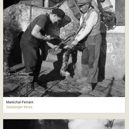
Maréchal-Ferrant
Séeberger frères