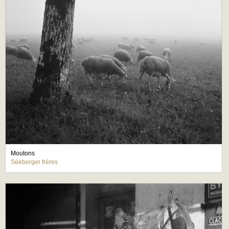
Moutons
Séeberger frères