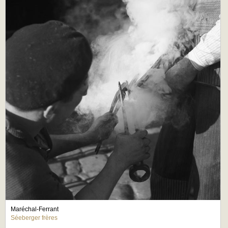
Maréchal-Ferrant
Séeberger frères