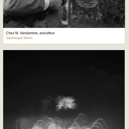
Chez M. Vandamme, aviculteur
Séeberger frères