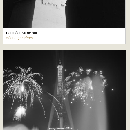
Panthéon vu de nuit
Séeberger frères