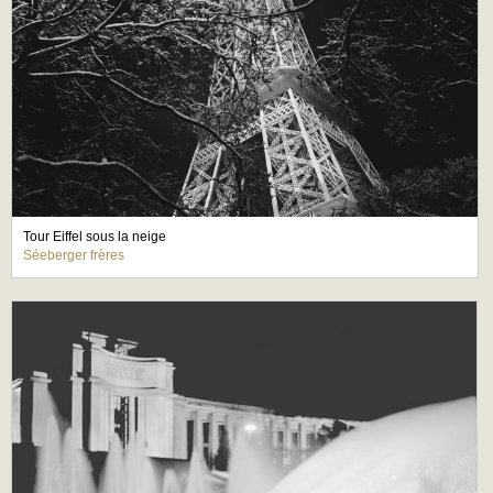
Tour Eiffel sous la neige
Séeberger frères