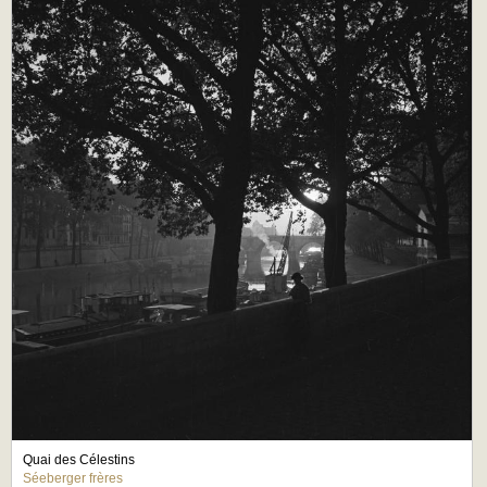
Quai des Célestins
Séeberger frères