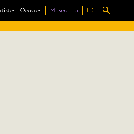
rtistes
Oeuvres
Museoteca
FR