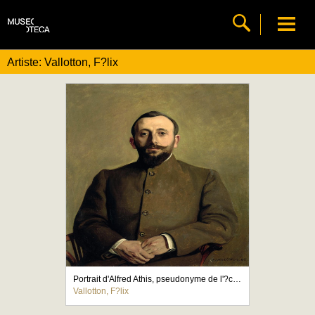
Artiste: Vallotton, F?lix
Portrait d'Alfred Athis, pseudonyme de l'?crivain Alfred Natanson
Vallotton, F?lix