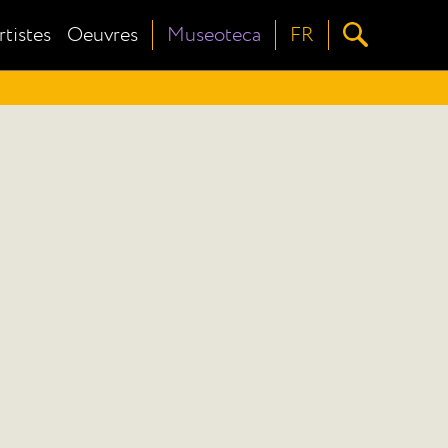
rtistes
Oeuvres
Museoteca
FR