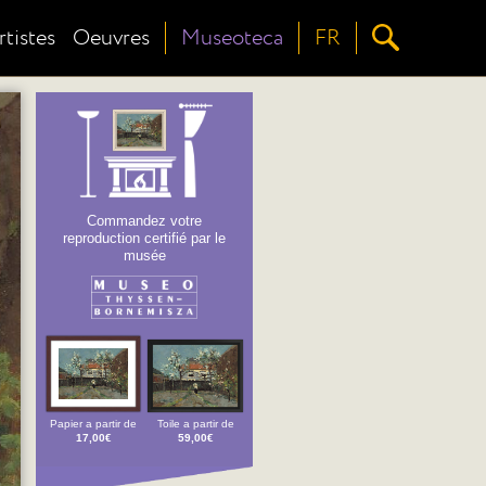
rtistes
Oeuvres
Museoteca
FR
Commandez votre
reproduction certifié par le
musée
Papier a partir de
Toile a partir de
17,00€
59,00€