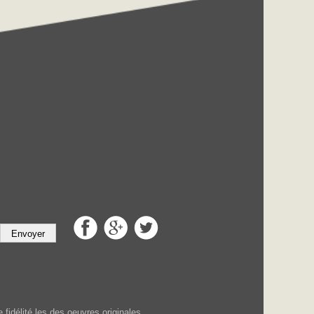
Envoyer
fidélité les des oeuvres originales.