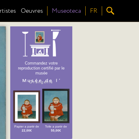
rtistes
Oeuvres
Museoteca
FR
Commandez votre
reproduction certifié par le
musée
Papier a partir de
Toile a partir de
22,00€
55,00€