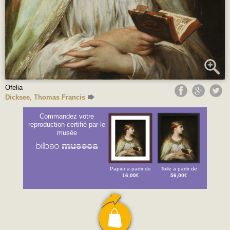
Ofelia
Dicksee, Thomas Francis
Commandez votre
reproduction certifié par le
musée
Papier a partir de
Toile a partir de
16,00€
56,00€