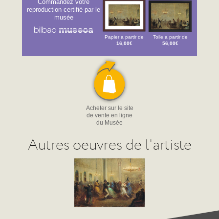
Commandez votre
reproduction certifié par le
musée
Papier a partir de
Toile a partir de
16,00€
56,00€
Acheter sur le site
de vente en ligne
du Musée
Autres oeuvres de l'artiste