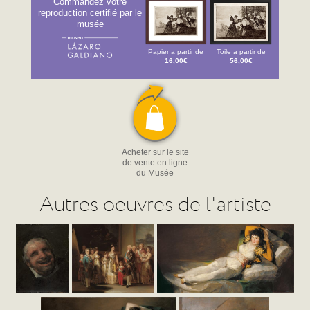
Commandez votre
reproduction certifié par le
musée
Papier a partir de
Toile a partir de
16,00€
56,00€
Acheter sur le site
de vente en ligne
du Musée
Autres oeuvres de l'artiste