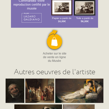
Commandez votre
reproduction certifié par le
musée
Papier a partir de
Toile a partir de
16,00€
56,00€
Acheter sur le site
de vente en ligne
du Musée
Autres oeuvres de l'artiste