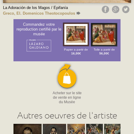
La Adoración de los Magos / Epifanía
Greco, El. Domenicos Theotocopoulos
Commandez votre
reproduction certifié par le
musée
Papier a partir de
Toile a partir de
16,00€
56,00€
Acheter sur le site
de vente en ligne
du Musée
Autres oeuvres de l'artiste