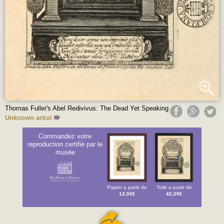
Thomas Fuller's Abel Redivivus: The Dead Yet Speaking
Unknown artist
Commandez votre
reproduction certifié par le
musée
Papier a partir de
Toile a partir de
12,00€
42,00€