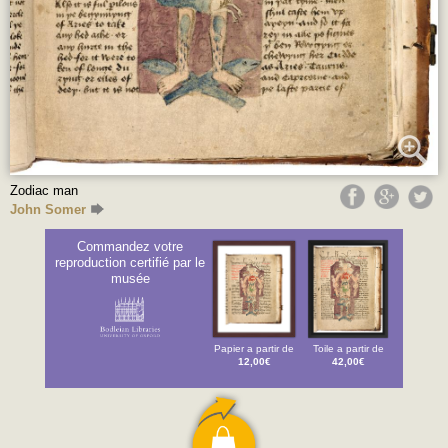
Zodiac man
John Somer
Commandez votre
reproduction certifié par le
musée
Papier a partir de
Toile a partir de
12,00€
42,00€