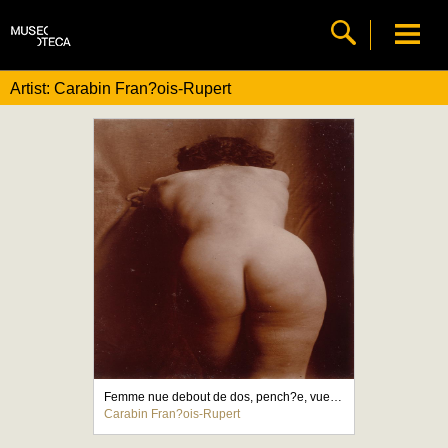
Artist: Carabin Fran?ois-Rupert
Femme nue debout de dos, pench?e, vue jusqu'aux genoux
Carabin Fran?ois-Rupert