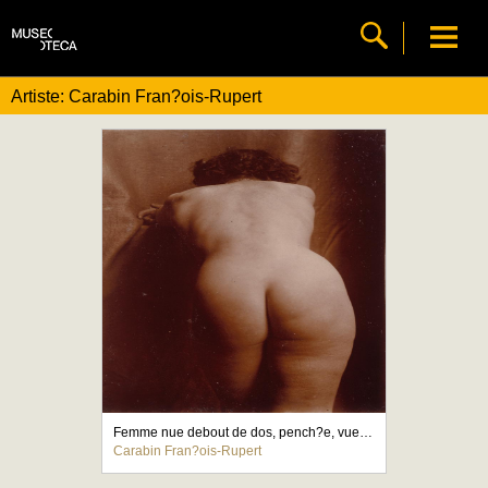
Artiste: Carabin Fran?ois-Rupert
Femme nue debout de dos, pench?e, vue jusqu'aux genoux
Carabin Fran?ois-Rupert