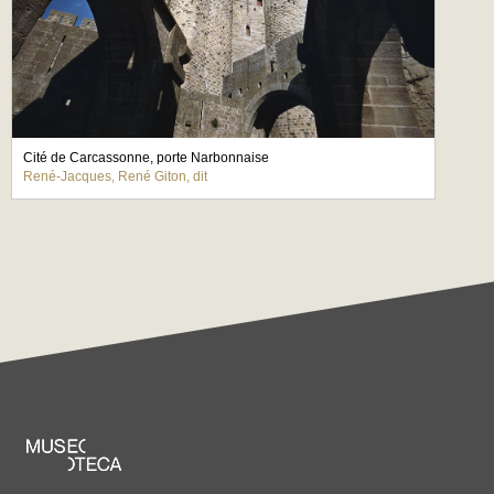
Cité de Carcassonne, porte Narbonnaise
René-Jacques, René Giton, dit