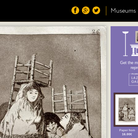
Museums
Get the m
repr
Paper from
16.00€