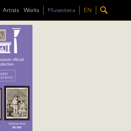
Artists
Works
Museoteca
EN
useum official
oduction
Canvas from
56.00€