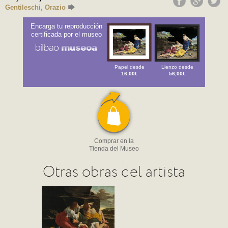
Gentileschi, Orazio
Encarga tu reproducción
certificada por el museo
Papel desde
Lienzo desde
16,00€
56,00€
Comprar en la
Tienda del Museo
Otras obras del artista