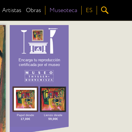
Artistas
Obras
Museoteca
ES
Encarga tu reproducción
certificada por el museo
Papel desde
Lienzo desde
17,00€
59,00€