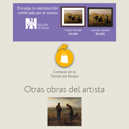
Encarga tu reproducción
certificada por el museo
Papel desde
Lienzo desde
22,00€
55,00€
Comprar en la
Tienda del Museo
Otras obras del artista