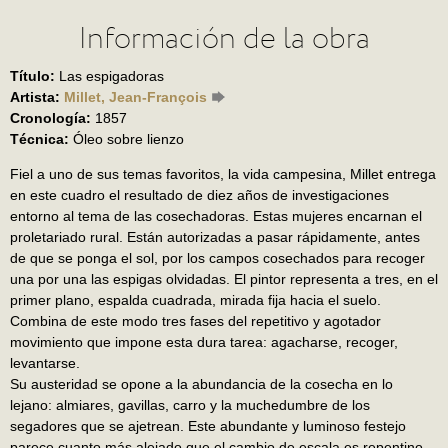
Información de la obra
Título:
Las espigadoras
Artista:
Millet, Jean-François
Cronología:
1857
Técnica:
Óleo sobre lienzo
Fiel a uno de sus temas favoritos, la vida campesina, Millet entrega
en este cuadro el resultado de diez años de investigaciones
entorno al tema de las cosechadoras. Estas mujeres encarnan el
proletariado rural. Están autorizadas a pasar rápidamente, antes
de que se ponga el sol, por los campos cosechados para recoger
una por una las espigas olvidadas. El pintor representa a tres, en el
primer plano, espalda cuadrada, mirada fija hacia el suelo.
Combina de este modo tres fases del repetitivo y agotador
movimiento que impone esta dura tarea: agacharse, recoger,
levantarse.
Su austeridad se opone a la abundancia de la cosecha en lo
lejano: almiares, gavillas, carro y la muchedumbre de los
segadores que se ajetrean. Este abundante y luminoso festejo
parece cuanto más alejado que el cambio de escala es repentino.