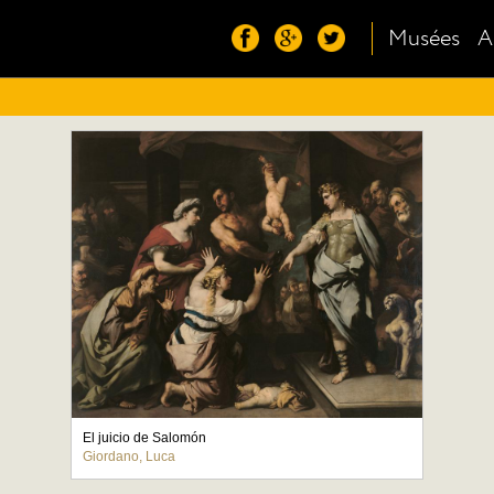
Musées
A
El juicio de Salomón
Giordano, Luca