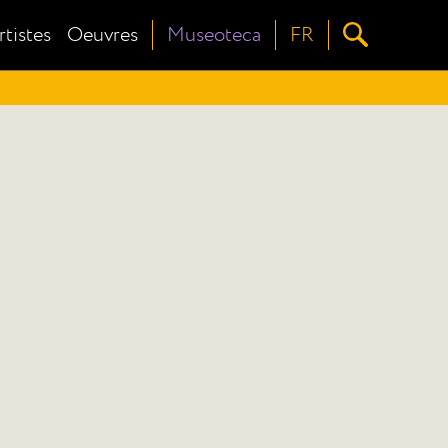
rtistes
Oeuvres
Museoteca
FR