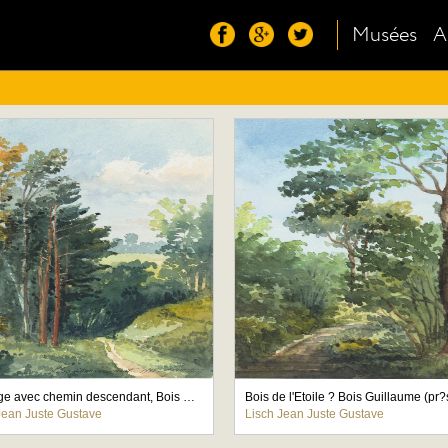
Musées
A
Paysage avec chemin descendant, Bois Guillaume (pr?s de Rouen)
Jean Juste Gustave
Lisch Jean Juste Gustave