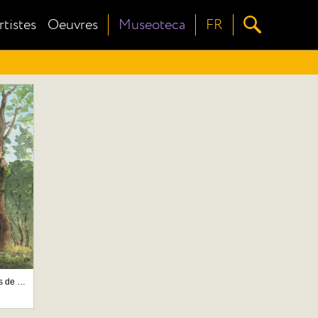
rtistes
Oeuvres
Museoteca
FR
Bois de l'Etoile ? Bois Guillaume (pr?s de Rouen)