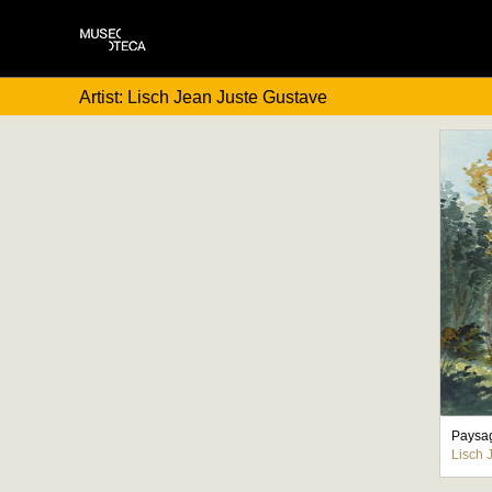
Artist: Lisch Jean Juste Gustave
Lisch 