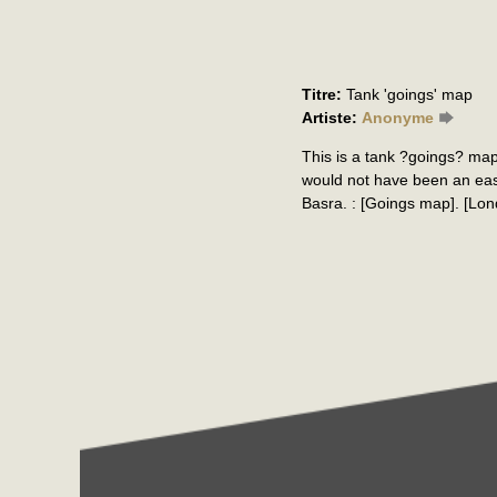
Titre:
Tank 'goings' map
Artiste:
Anonyme
This is a tank ?goings? map
would not have been an eas
Basra. : [Goings map]. [Lon