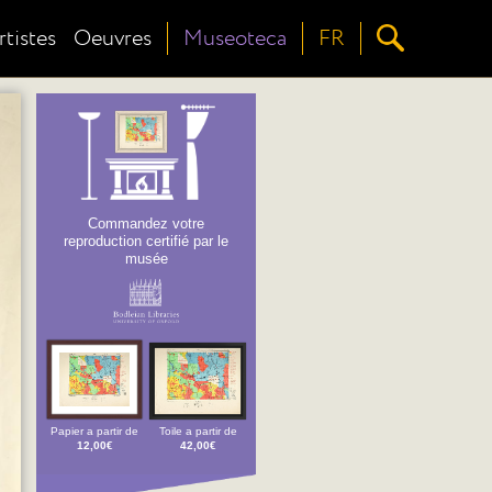
rtistes
Oeuvres
Museoteca
FR
Commandez votre
reproduction certifié par le
musée
Papier a partir de
Toile a partir de
12,00€
42,00€