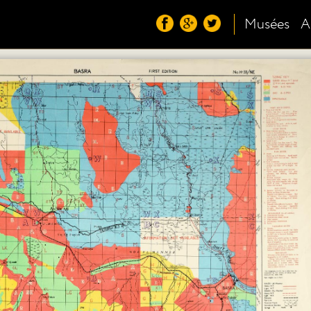
Musées
A