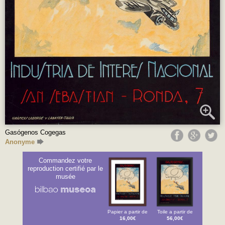
Gasógenos Cogegas
Anonyme
Commandez votre
reproduction certifié par le
musée
Papier a partir de
Toile a partir de
16,00€
56,00€