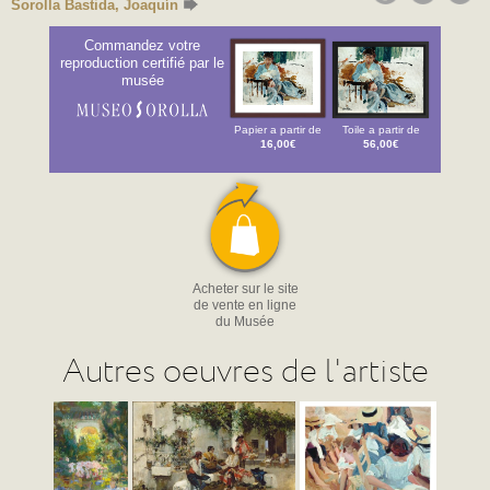
Sorolla Bastida, Joaquín
Commandez votre
reproduction certifié par le
musée
Papier a partir de
Toile a partir de
16,00€
56,00€
Acheter sur le site
de vente en ligne
du Musée
Autres oeuvres de l'artiste