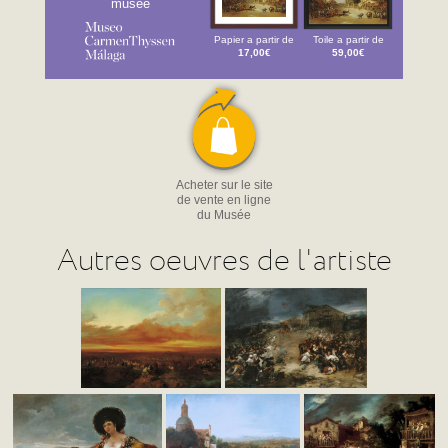
musée
Papier a partir de
Toile a partir de
17,00€
59,00€
Acheter sur le site
de vente en ligne
du Musée
Autres oeuvres de l'artiste